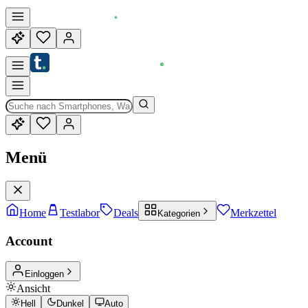
Menü
Home
Testlabor
Deals
Merkzettel
Kategorien
Account
Einloggen
Ansicht
Hell
Dunkel
Auto