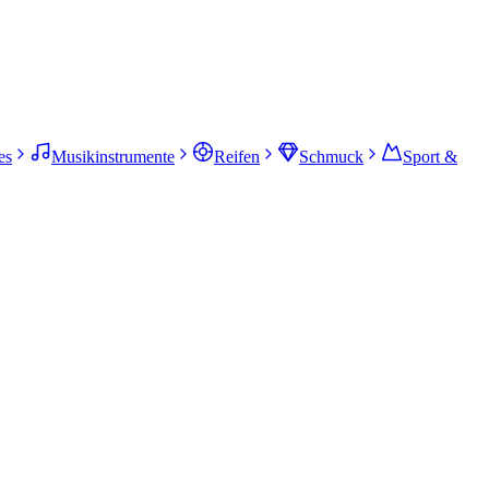
es
Musikinstrumente
Reifen
Schmuck
Sport &