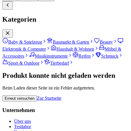
Kategorien
Baby & Spielzeug
Baumarkt & Garten
Beauty
Elektronik & Computer
Haushalt & Wohnen
Möbel &
Accessoires
Musikinstrumente
Reifen
Schmuck
Sport & Outdoor
Tierbedarf
Produkt konnte nicht geladen werden
Beim Laden dieser Seite ist ein Fehler aufgetreten.
Zur Startseite
Erneut versuchen
Unternehmen
Über uns
Testlabor