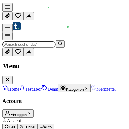
Menü
Home
Testlabor
Deals
Merkzettel
Kategorien
Account
Einloggen
Ansicht
Hell
Dunkel
Auto