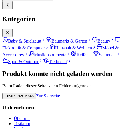
Kategorien
Baby & Spielzeug
Baumarkt & Garten
Beauty
Elektronik & Computer
Haushalt & Wohnen
Möbel &
Accessoires
Musikinstrumente
Reifen
Schmuck
Sport & Outdoor
Tierbedarf
Produkt konnte nicht geladen werden
Beim Laden dieser Seite ist ein Fehler aufgetreten.
Zur Startseite
Erneut versuchen
Unternehmen
Über uns
Testlabor