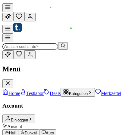
Menü
Home
Testlabor
Deals
Merkzettel
Kategorien
Account
Einloggen
Ansicht
Hell
Dunkel
Auto