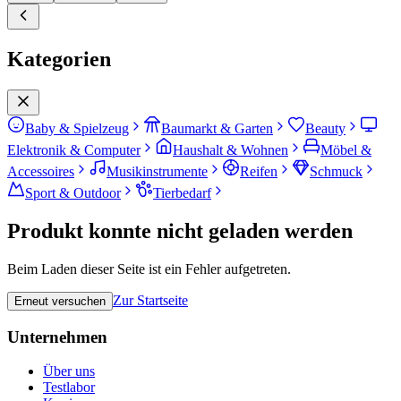
Kategorien
Baby & Spielzeug
Baumarkt & Garten
Beauty
Elektronik & Computer
Haushalt & Wohnen
Möbel &
Accessoires
Musikinstrumente
Reifen
Schmuck
Sport & Outdoor
Tierbedarf
Produkt konnte nicht geladen werden
Beim Laden dieser Seite ist ein Fehler aufgetreten.
Zur Startseite
Erneut versuchen
Unternehmen
Über uns
Testlabor