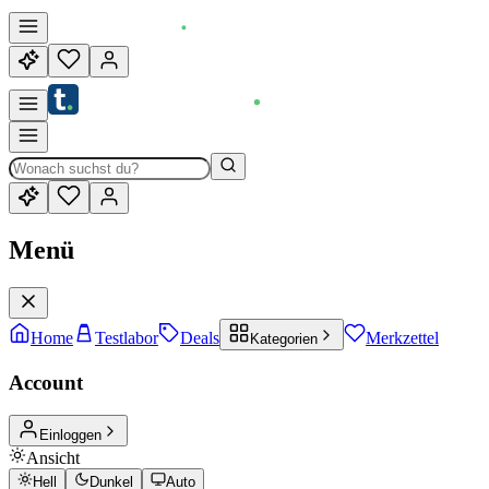
Menü
Home
Testlabor
Deals
Merkzettel
Kategorien
Account
Einloggen
Ansicht
Hell
Dunkel
Auto