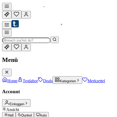
Menü
Home
Testlabor
Deals
Merkzettel
Kategorien
Account
Einloggen
Ansicht
Hell
Dunkel
Auto