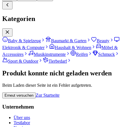
Kategorien
Baby & Spielzeug
Baumarkt & Garten
Beauty
Elektronik & Computer
Haushalt & Wohnen
Möbel &
Accessoires
Musikinstrumente
Reifen
Schmuck
Sport & Outdoor
Tierbedarf
Produkt konnte nicht geladen werden
Beim Laden dieser Seite ist ein Fehler aufgetreten.
Zur Startseite
Erneut versuchen
Unternehmen
Über uns
Testlabor