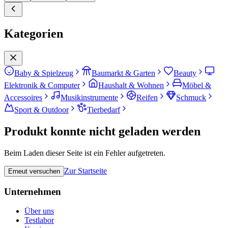
Kategorien
Baby & Spielzeug
Baumarkt & Garten
Beauty
Elektronik & Computer
Haushalt & Wohnen
Möbel &
Accessoires
Musikinstrumente
Reifen
Schmuck
Sport & Outdoor
Tierbedarf
Produkt konnte nicht geladen werden
Beim Laden dieser Seite ist ein Fehler aufgetreten.
Zur Startseite
Erneut versuchen
Unternehmen
Über uns
Testlabor