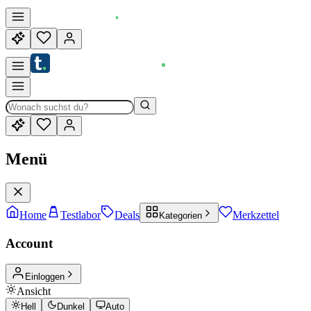
Menü
Home
Testlabor
Deals
Merkzettel
Kategorien
Account
Einloggen
Ansicht
Hell
Dunkel
Auto