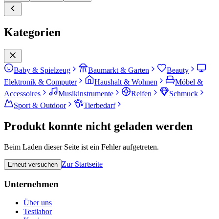
Kategorien
Baby & Spielzeug
Baumarkt & Garten
Beauty
Elektronik & Computer
Haushalt & Wohnen
Möbel &
Accessoires
Musikinstrumente
Reifen
Schmuck
Sport & Outdoor
Tierbedarf
Produkt konnte nicht geladen werden
Beim Laden dieser Seite ist ein Fehler aufgetreten.
Zur Startseite
Erneut versuchen
Unternehmen
Über uns
Testlabor