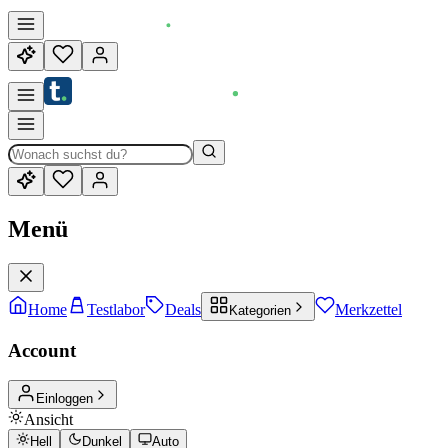
Menü
Home
Testlabor
Deals
Merkzettel
Kategorien
Account
Einloggen
Ansicht
Hell
Dunkel
Auto