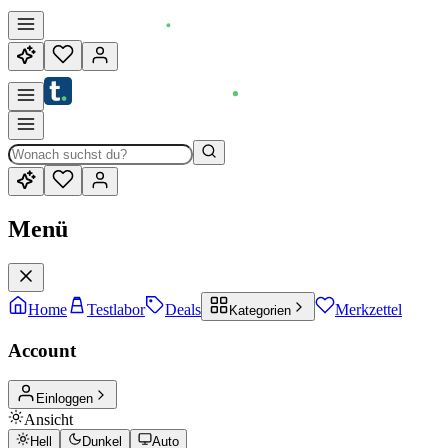
Menü
Home
Testlabor
Deals
Merkzettel
Kategorien
Account
Einloggen
Ansicht
Hell
Dunkel
Auto