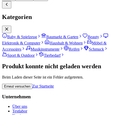
Kategorien
Baby & Spielzeug
Baumarkt & Garten
Beauty
Elektronik & Computer
Haushalt & Wohnen
Möbel &
Accessoires
Musikinstrumente
Reifen
Schmuck
Sport & Outdoor
Tierbedarf
Produkt konnte nicht geladen werden
Beim Laden dieser Seite ist ein Fehler aufgetreten.
Zur Startseite
Erneut versuchen
Unternehmen
Über uns
Testlabor