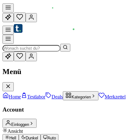
Menü
Home
Testlabor
Deals
Merkzettel
Kategorien
Account
Einloggen
Ansicht
Hell
Dunkel
Auto