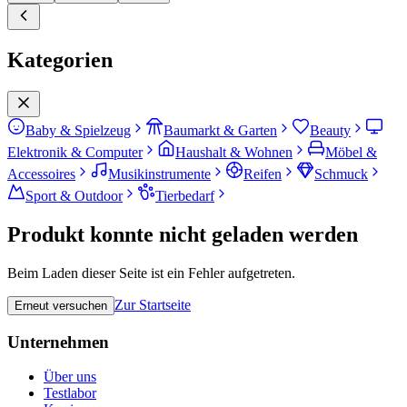
Kategorien
Baby & Spielzeug
Baumarkt & Garten
Beauty
Elektronik & Computer
Haushalt & Wohnen
Möbel &
Accessoires
Musikinstrumente
Reifen
Schmuck
Sport & Outdoor
Tierbedarf
Produkt konnte nicht geladen werden
Beim Laden dieser Seite ist ein Fehler aufgetreten.
Zur Startseite
Erneut versuchen
Unternehmen
Über uns
Testlabor