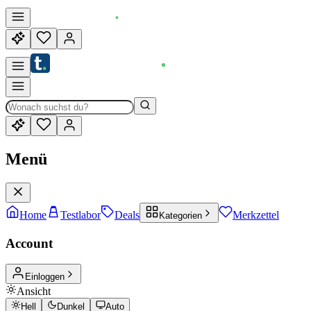
Menü
Home
Testlabor
Deals
Merkzettel
Kategorien
Account
Einloggen
Ansicht
Hell
Dunkel
Auto