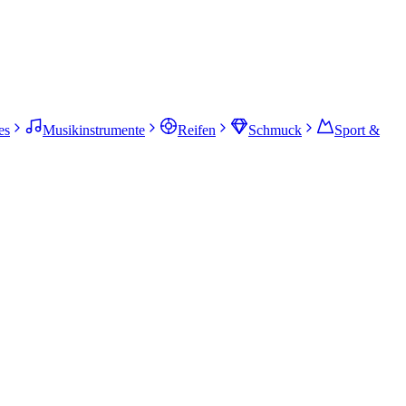
es
Musikinstrumente
Reifen
Schmuck
Sport &