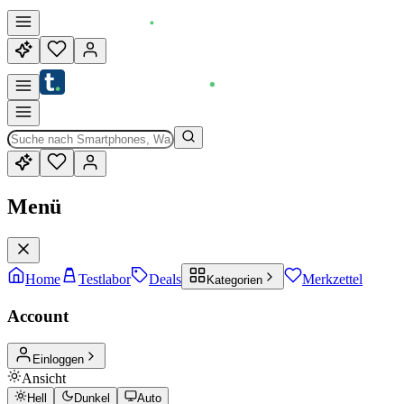
Menü
Home
Testlabor
Deals
Merkzettel
Kategorien
Account
Einloggen
Ansicht
Hell
Dunkel
Auto