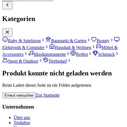
Kategorien
Baby & Spielzeug
Baumarkt & Garten
Beauty
Elektronik & Computer
Haushalt & Wohnen
Möbel &
Accessoires
Musikinstrumente
Reifen
Schmuck
Sport & Outdoor
Tierbedarf
Produkt konnte nicht geladen werden
Beim Laden dieser Seite ist ein Fehler aufgetreten.
Zur Startseite
Erneut versuchen
Unternehmen
Über uns
Testlabor