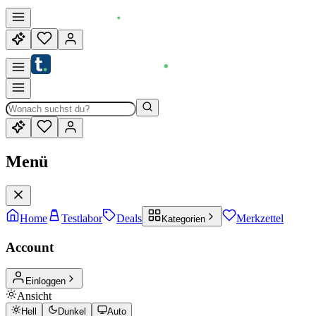
Menü
Home
Testlabor
Deals
Merkzettel
Kategorien
Account
Einloggen
Ansicht
Hell
Dunkel
Auto