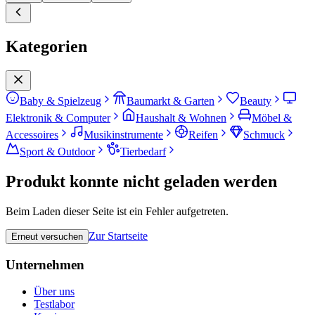
Kategorien
Baby & Spielzeug
Baumarkt & Garten
Beauty
Elektronik & Computer
Haushalt & Wohnen
Möbel &
Accessoires
Musikinstrumente
Reifen
Schmuck
Sport & Outdoor
Tierbedarf
Produkt konnte nicht geladen werden
Beim Laden dieser Seite ist ein Fehler aufgetreten.
Zur Startseite
Erneut versuchen
Unternehmen
Über uns
Testlabor