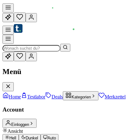
Menü
Home
Testlabor
Deals
Merkzettel
Kategorien
Account
Einloggen
Ansicht
Hell
Dunkel
Auto