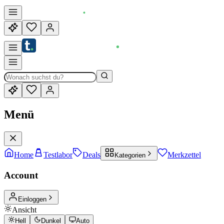
Menü
Home
Testlabor
Deals
Merkzettel
Kategorien
Account
Einloggen
Ansicht
Hell
Dunkel
Auto