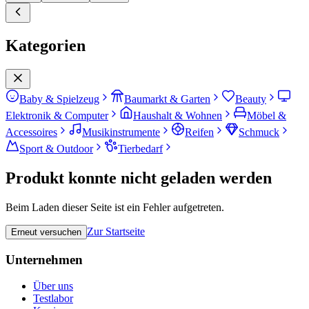
Kategorien
Baby & Spielzeug
Baumarkt & Garten
Beauty
Elektronik & Computer
Haushalt & Wohnen
Möbel &
Accessoires
Musikinstrumente
Reifen
Schmuck
Sport & Outdoor
Tierbedarf
Produkt konnte nicht geladen werden
Beim Laden dieser Seite ist ein Fehler aufgetreten.
Zur Startseite
Erneut versuchen
Unternehmen
Über uns
Testlabor