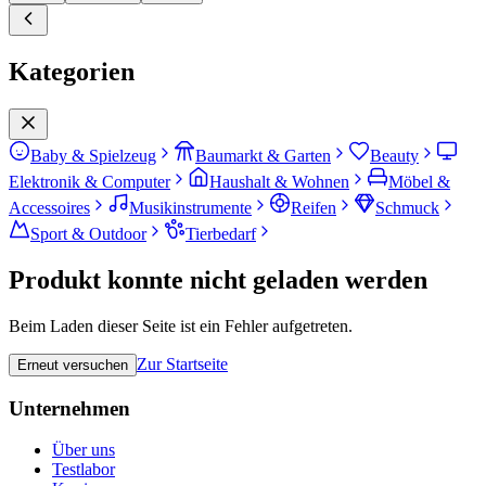
Kategorien
Baby & Spielzeug
Baumarkt & Garten
Beauty
Elektronik & Computer
Haushalt & Wohnen
Möbel &
Accessoires
Musikinstrumente
Reifen
Schmuck
Sport & Outdoor
Tierbedarf
Produkt konnte nicht geladen werden
Beim Laden dieser Seite ist ein Fehler aufgetreten.
Zur Startseite
Erneut versuchen
Unternehmen
Über uns
Testlabor