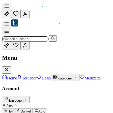
Menü
Home
Testlabor
Deals
Merkzettel
Kategorien
Account
Einloggen
Ansicht
Hell
Dunkel
Auto