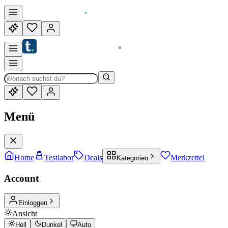
Menü
Home
Testlabor
Deals
Merkzettel
Kategorien
Account
Einloggen
Ansicht
Hell
Dunkel
Auto