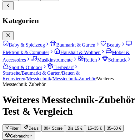
Kategorien
Baby & Spielzeug
Baumarkt & Garten
Beauty
Elektronik & Computer
Haushalt & Wohnen
Möbel &
Accessoires
Musikinstrumente
Reifen
Schmuck
Sport & Outdoor
Tierbedarf
Startseite
/
Baumarkt & Garten
/
Bauen &
Renovieren
/
Messtechnik
/
Messtechnik-Zubehör
/
Weiteres
Messtechnik-Zubehör
Weiteres Messtechnik-Zubehör
Test & Vergleich
Filter
Deals
80+ Score
Bis 15 €
15–35 €
35–50 €
Gebraucht