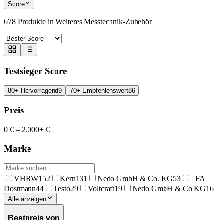
Score
678
Produkte in
Weiteres Messtechnik-Zubehör
Testsieger Score
80+ Hervorragend
9
70+ Empfehlenswert
86
Preis
0 €
–
2.000+ €
Marke
VHBW
152
Kern
131
Nedo GmbH & Co. KG
53
TFA
Dostmann
44
Testo
29
Voltcraft
19
Nedo GmbH & Co.KG
16
Alle anzeigen
Bestpreis von