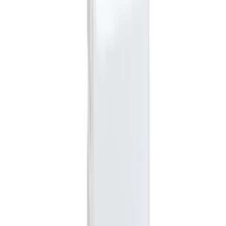
Bei kabellosen Temperatursensoren und Wettersensoren spielt die
Funkfrequenz eine tragende Rolle für die Stabilität der
Datenübertragung. Ältere oder sehr günstige Sensoren funken oft
auf der 433-MHz-Frequenz. Diese ist jedoch anfällig für Störungen,
da viele andere Alltagsgeräte denselben Bereich nutzen. Moderne
Funksensoren setzen daher auf die stabilere 868-MHz-Frequenz, die
eine höhere Reichweite erzielt und seltener durch andere
Funksignale blockiert wird. Falls du ein Smart-Home-System wie
FHEM betreibst, sind kompatible Sender eine hervorragende Wahl.
Hinweis
Sensoren auf der 868-MHz-Frequenz sind unempfindlicher
gegenüber Störungen als ältere 433-MHz-Modelle, da dieser
Frequenzbereich weniger stark durch andere Haushaltsgeräte wie
Garagentoröffner oder Babyphone beansprucht wird.
Schutz vor Witterung und Umwelteinflüssen
Sensoren, die im Freien platziert werden, sind Wind, Regen und
intensiver Sonneneinstrahlung schutzlos ausgeliefert. Ohne eine