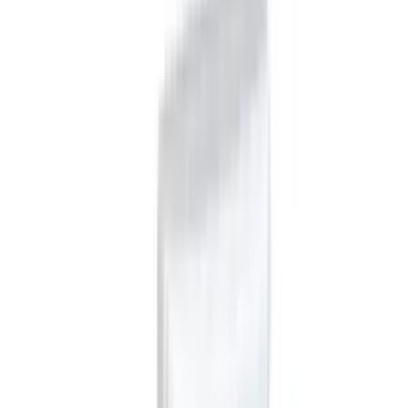
TFA Dostmann 303156
Vorteile
Präzise Messung der Innen- und Außentemperatur.
Kompaktes und übersichtliches Display-Design.
Einfache Installation durch kabellosen Außensender.
Gutes Preis-Leistungs-Verhältnis für den Alltag.
Nachteile
Keine Hintergrundbeleuchtung des Displays vorhanden.
Reichweite des Funksignals kann durch dicke Wände
eingeschränkt sein.
Batterien sind nicht im Lieferumfang enthalten.
Fazit:
Ein zuverlässiges und funktionales Basisgerät zur
Temperaturüberwachung ohne unnötigen Schnickschnack.
Worauf beim Kauf achten?
Funkfrequenz und Reichweite