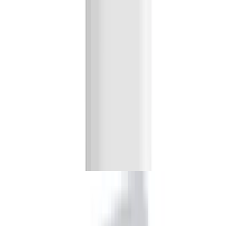
Beliebtes Messtechnik-Zubehör
Beliebte Kaufberatung für Messtechnik-Zubehör
Inhaltsverzeichnis
Die besten Messtechnik-Zubehöre im
Überblick
Wer präzise Messwerte im Innen- oder Außenbereich erfassen
möchte, benötigt das passende Zubehör für seine Instrumente. Von
widerstandsfähigen Schutzgehäusen für Sensoren bis hin zu
flexiblen Teleskopstangen für Nivellierlaser sorgt die richtige
Ausstattung für verlässliche Daten und schützt die empfindliche
Technik.
TFA Dostmann 303156 Thermosensor - Preisvergleich
TFA Dostmann 303156 Thermosensor -
Preisvergleich
ab
12 €
Preise vergleichen