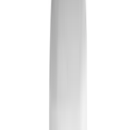
Was sind die wichtigsten Vor- und Nachteile?
Gibt es bessere Alternativen in dieser Preisklasse?
Frag etwas anderes
Kaufberatung für Messtechnik-Zubehör
So findest du das passende Messtechnik-Zubehör. Infos zu
Funksensoren, Wetterschutzgehäusen und Teleskopstangen für
präzise Ergebnisse.
Zuletzt aktualisiert:
16.04.2026
Inhalt
Die besten Messtechnik-Zubehöre im Überblick
Worauf beim Kauf achten?
Funkfrequenz und Reichweite
Schutz vor Witterung und Umwelteinflüssen
Kompatibilität und Systemintegration
Materialqualität und Stabilität
Analog oder Digital: Welche Technik passt zu dir?
Für wen eignet sich welches Zubehör?
Hobby-Meteorologen und Gartenbesitzer