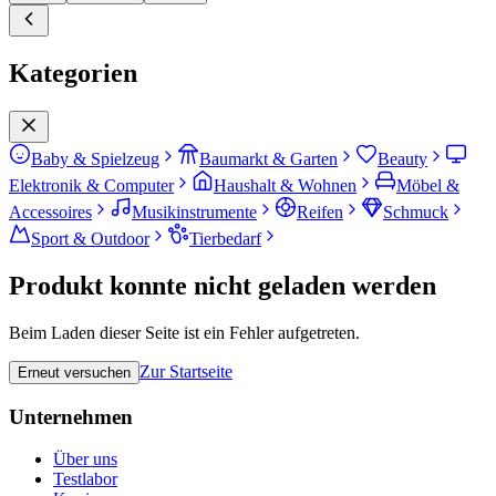
Kategorien
Baby & Spielzeug
Baumarkt & Garten
Beauty
Elektronik & Computer
Haushalt & Wohnen
Möbel &
Accessoires
Musikinstrumente
Reifen
Schmuck
Sport & Outdoor
Tierbedarf
Produkt konnte nicht geladen werden
Beim Laden dieser Seite ist ein Fehler aufgetreten.
Zur Startseite
Erneut versuchen
Unternehmen
Über uns
Testlabor