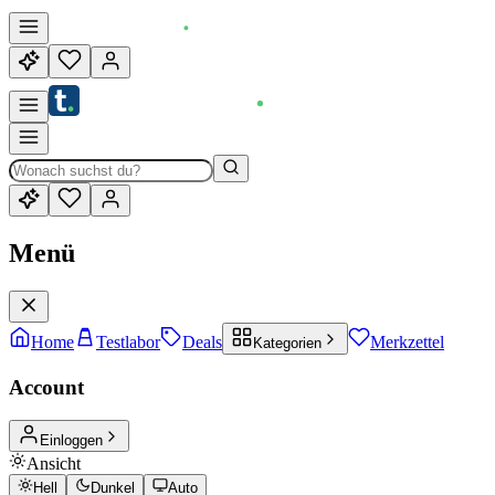
Menü
Home
Testlabor
Deals
Merkzettel
Kategorien
Account
Einloggen
Ansicht
Hell
Dunkel
Auto