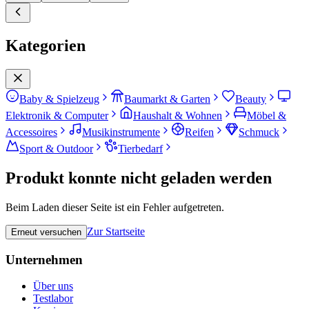
Kategorien
Baby & Spielzeug
Baumarkt & Garten
Beauty
Elektronik & Computer
Haushalt & Wohnen
Möbel &
Accessoires
Musikinstrumente
Reifen
Schmuck
Sport & Outdoor
Tierbedarf
Produkt konnte nicht geladen werden
Beim Laden dieser Seite ist ein Fehler aufgetreten.
Zur Startseite
Erneut versuchen
Unternehmen
Über uns
Testlabor