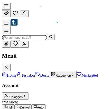
Menü
Home
Testlabor
Deals
Merkzettel
Kategorien
Account
Einloggen
Ansicht
Hell
Dunkel
Auto