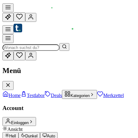
Menü
Home
Testlabor
Deals
Merkzettel
Kategorien
Account
Einloggen
Ansicht
Hell
Dunkel
Auto