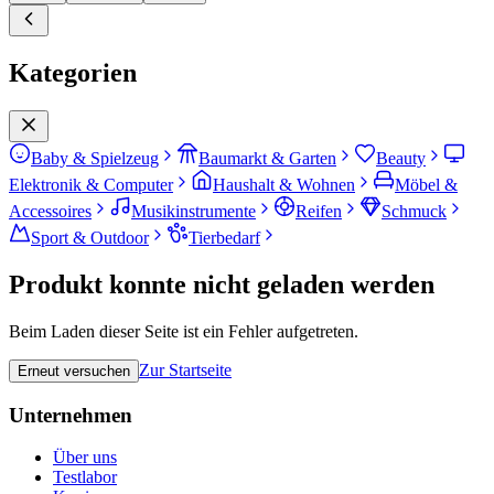
Kategorien
Baby & Spielzeug
Baumarkt & Garten
Beauty
Elektronik & Computer
Haushalt & Wohnen
Möbel &
Accessoires
Musikinstrumente
Reifen
Schmuck
Sport & Outdoor
Tierbedarf
Produkt konnte nicht geladen werden
Beim Laden dieser Seite ist ein Fehler aufgetreten.
Zur Startseite
Erneut versuchen
Unternehmen
Über uns
Testlabor