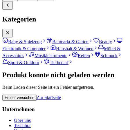
Kategorien
Baby & Spielzeug
Baumarkt & Garten
Beauty
Elektronik & Computer
Haushalt & Wohnen
Möbel &
Accessoires
Musikinstrumente
Reifen
Schmuck
Sport & Outdoor
Tierbedarf
Produkt konnte nicht geladen werden
Beim Laden dieser Seite ist ein Fehler aufgetreten.
Zur Startseite
Erneut versuchen
Unternehmen
Über uns
Testlabor