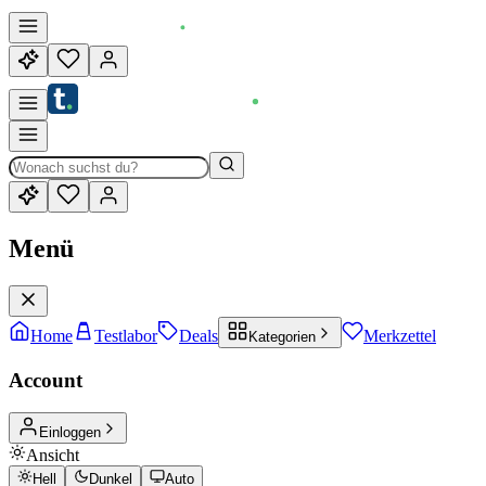
Menü
Home
Testlabor
Deals
Merkzettel
Kategorien
Account
Einloggen
Ansicht
Hell
Dunkel
Auto