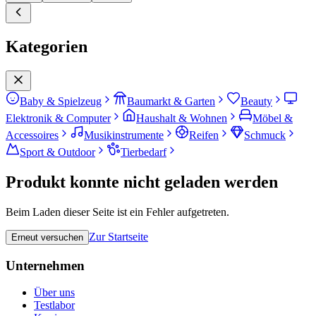
Kategorien
Baby & Spielzeug
Baumarkt & Garten
Beauty
Elektronik & Computer
Haushalt & Wohnen
Möbel &
Accessoires
Musikinstrumente
Reifen
Schmuck
Sport & Outdoor
Tierbedarf
Produkt konnte nicht geladen werden
Beim Laden dieser Seite ist ein Fehler aufgetreten.
Zur Startseite
Erneut versuchen
Unternehmen
Über uns
Testlabor