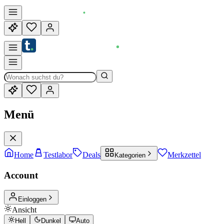
Menü
Home
Testlabor
Deals
Merkzettel
Kategorien
Account
Einloggen
Ansicht
Hell
Dunkel
Auto