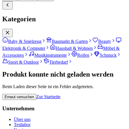
Kategorien
Baby & Spielzeug
Baumarkt & Garten
Beauty
Elektronik & Computer
Haushalt & Wohnen
Möbel &
Accessoires
Musikinstrumente
Reifen
Schmuck
Sport & Outdoor
Tierbedarf
Produkt konnte nicht geladen werden
Beim Laden dieser Seite ist ein Fehler aufgetreten.
Zur Startseite
Erneut versuchen
Unternehmen
Über uns
Testlabor