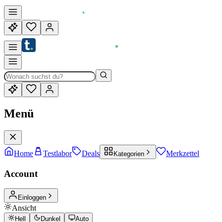
Menü
Home
Testlabor
Deals
Merkzettel
Kategorien
Account
Einloggen
Ansicht
Hell
Dunkel
Auto