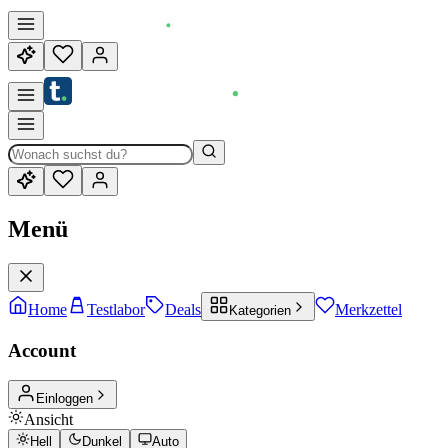
Menü
Home
Testlabor
Deals
Merkzettel
Kategorien
Account
Einloggen
Ansicht
Hell
Dunkel
Auto