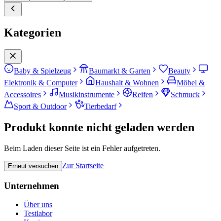
Kategorien
Baby & Spielzeug
Baumarkt & Garten
Beauty
Elektronik & Computer
Haushalt & Wohnen
Möbel &
Accessoires
Musikinstrumente
Reifen
Schmuck
Sport & Outdoor
Tierbedarf
Produkt konnte nicht geladen werden
Beim Laden dieser Seite ist ein Fehler aufgetreten.
Zur Startseite
Erneut versuchen
Unternehmen
Über uns
Testlabor