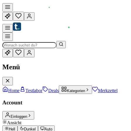
Menü
Home
Testlabor
Deals
Merkzettel
Kategorien
Account
Einloggen
Ansicht
Hell
Dunkel
Auto