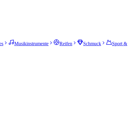
es
Musikinstrumente
Reifen
Schmuck
Sport &