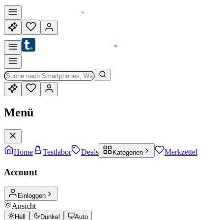
Menü
Home
Testlabor
Deals
Merkzettel
Kategorien
Account
Einloggen
Ansicht
Hell
Dunkel
Auto