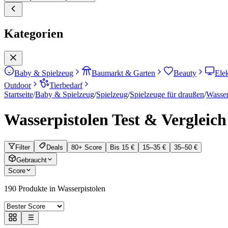
Kategorien
Baby & Spielzeug
Baumarkt & Garten
Beauty
Ele
Outdoor
Tierbedarf
Startseite
/
Baby & Spielzeug
/
Spielzeug
/
Spielzeuge für draußen
/
Wasser
Wasserpistolen
Test & Vergleich
Filter
Deals
80+ Score
Bis 15 €
15–35 €
35–50 €
Gebraucht
Score
190
Produkte in
Wasserpistolen