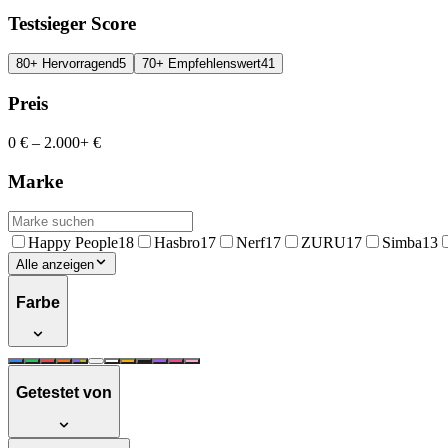
Testsieger Score
80+ Hervorragend
5
70+ Empfehlenswert
41
Preis
0 €
–
2.000+ €
Marke
Happy People
18
Hasbro
17
Nerf
17
ZURU
17
Simba
13
Alle anzeigen
Farbe
Getestet von