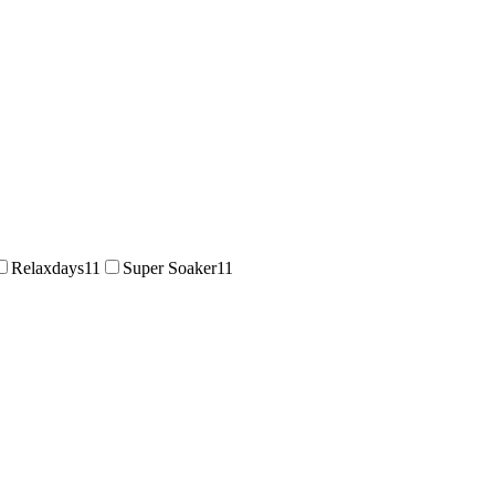
Relaxdays
11
Super Soaker
11