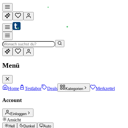
Menü
Home
Testlabor
Deals
Merkzettel
Kategorien
Account
Einloggen
Ansicht
Hell
Dunkel
Auto