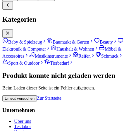
Kategorien
Baby & Spielzeug
Baumarkt & Garten
Beauty
Elektronik & Computer
Haushalt & Wohnen
Möbel &
Accessoires
Musikinstrumente
Reifen
Schmuck
Sport & Outdoor
Tierbedarf
Produkt konnte nicht geladen werden
Beim Laden dieser Seite ist ein Fehler aufgetreten.
Zur Startseite
Erneut versuchen
Unternehmen
Über uns
Testlabor