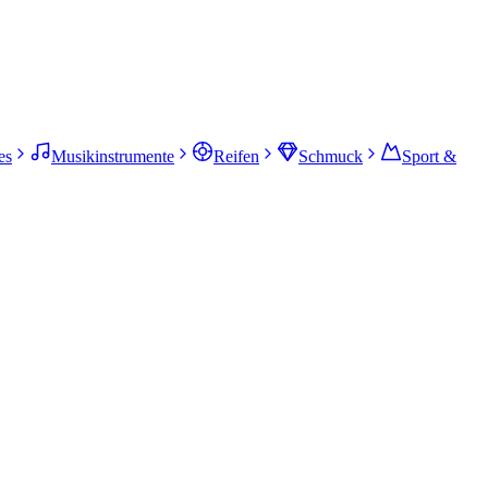
es
Musikinstrumente
Reifen
Schmuck
Sport &