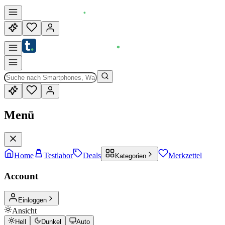
Menü
Home
Testlabor
Deals
Merkzettel
Kategorien
Account
Einloggen
Ansicht
Hell
Dunkel
Auto