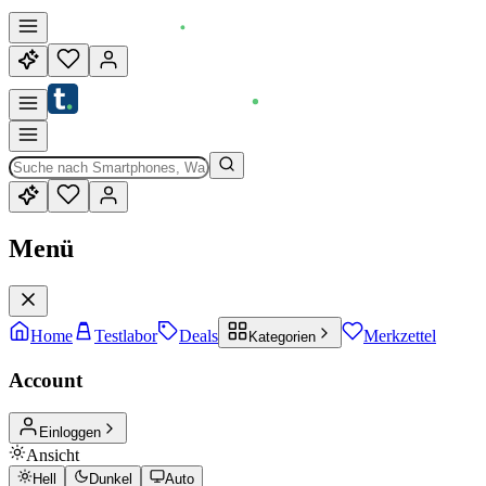
Menü
Home
Testlabor
Deals
Merkzettel
Kategorien
Account
Einloggen
Ansicht
Hell
Dunkel
Auto