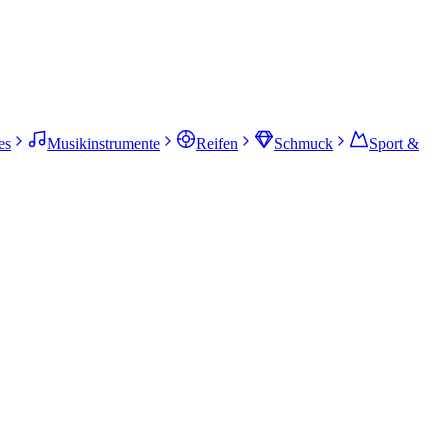
es
Musikinstrumente
Reifen
Schmuck
Sport &