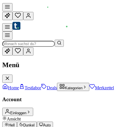
Menü
Home
Testlabor
Deals
Merkzettel
Kategorien
Account
Einloggen
Ansicht
Hell
Dunkel
Auto