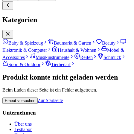
Kategorien
Baby & Spielzeug
Baumarkt & Garten
Beauty
Elektronik & Computer
Haushalt & Wohnen
Möbel &
Accessoires
Musikinstrumente
Reifen
Schmuck
Sport & Outdoor
Tierbedarf
Produkt konnte nicht geladen werden
Beim Laden dieser Seite ist ein Fehler aufgetreten.
Zur Startseite
Erneut versuchen
Unternehmen
Über uns
Testlabor