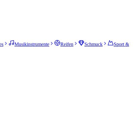
es
Musikinstrumente
Reifen
Schmuck
Sport &