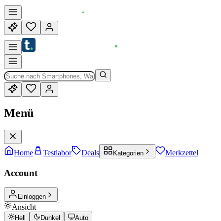
Menü
Home
Testlabor
Deals
Merkzettel
Kategorien
Account
Einloggen
Ansicht
Hell
Dunkel
Auto