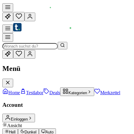
Menü
Home
Testlabor
Deals
Merkzettel
Kategorien
Account
Einloggen
Ansicht
Hell
Dunkel
Auto