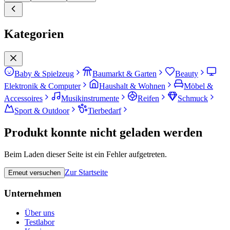
Kategorien
Baby & Spielzeug
Baumarkt & Garten
Beauty
Elektronik & Computer
Haushalt & Wohnen
Möbel &
Accessoires
Musikinstrumente
Reifen
Schmuck
Sport & Outdoor
Tierbedarf
Produkt konnte nicht geladen werden
Beim Laden dieser Seite ist ein Fehler aufgetreten.
Zur Startseite
Erneut versuchen
Unternehmen
Über uns
Testlabor