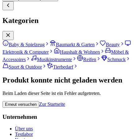
Kategorien
Baby & Spielzeug
Baumarkt & Garten
Beauty
Elektronik & Computer
Haushalt & Wohnen
Möbel &
Accessoires
Musikinstrumente
Reifen
Schmuck
Sport & Outdoor
Tierbedarf
Produkt konnte nicht geladen werden
Beim Laden dieser Seite ist ein Fehler aufgetreten.
Zur Startseite
Erneut versuchen
Unternehmen
Über uns
Testlabor