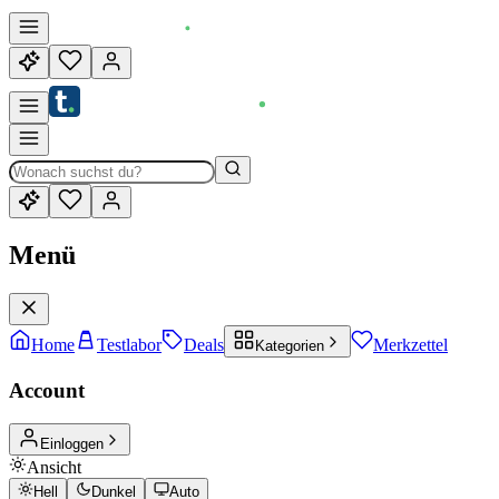
Menü
Home
Testlabor
Deals
Merkzettel
Kategorien
Account
Einloggen
Ansicht
Hell
Dunkel
Auto