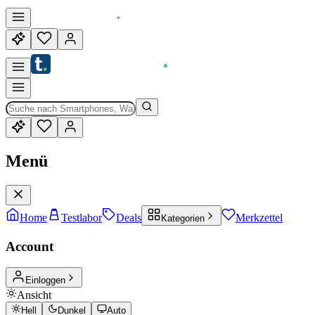
Menü
Home
Testlabor
Deals
Merkzettel
Kategorien
Account
Einloggen
Ansicht
Hell
Dunkel
Auto