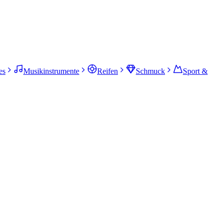
es
Musikinstrumente
Reifen
Schmuck
Sport &