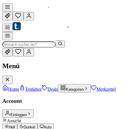
Menü
Home
Testlabor
Deals
Merkzettel
Kategorien
Account
Einloggen
Ansicht
Hell
Dunkel
Auto