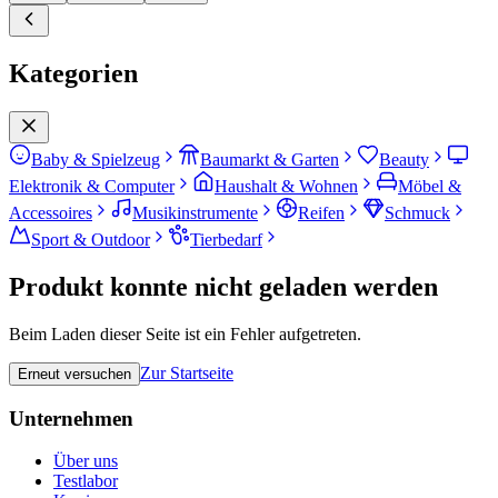
Kategorien
Baby & Spielzeug
Baumarkt & Garten
Beauty
Elektronik & Computer
Haushalt & Wohnen
Möbel &
Accessoires
Musikinstrumente
Reifen
Schmuck
Sport & Outdoor
Tierbedarf
Produkt konnte nicht geladen werden
Beim Laden dieser Seite ist ein Fehler aufgetreten.
Zur Startseite
Erneut versuchen
Unternehmen
Über uns
Testlabor