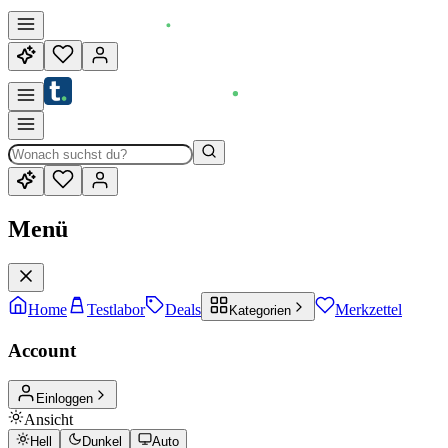
Menü
Home
Testlabor
Deals
Merkzettel
Kategorien
Account
Einloggen
Ansicht
Hell
Dunkel
Auto