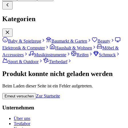
Kategorien
Baby & Spielzeug
Baumarkt & Garten
Beauty
Elektronik & Computer
Haushalt & Wohnen
Möbel &
Accessoires
Musikinstrumente
Reifen
Schmuck
Sport & Outdoor
Tierbedarf
Produkt konnte nicht geladen werden
Beim Laden dieser Seite ist ein Fehler aufgetreten.
Zur Startseite
Erneut versuchen
Unternehmen
Über uns
Testlabor