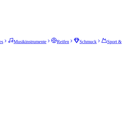
es
Musikinstrumente
Reifen
Schmuck
Sport &