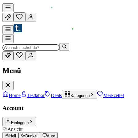
Menü
Home
Testlabor
Deals
Merkzettel
Kategorien
Account
Einloggen
Ansicht
Hell
Dunkel
Auto