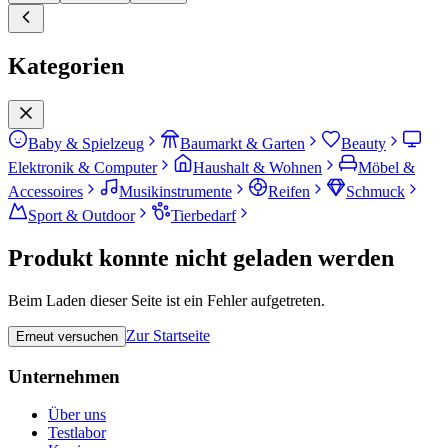
Kategorien
Baby & Spielzeug
Baumarkt & Garten
Beauty
Elektronik & Computer
Haushalt & Wohnen
Möbel &
Accessoires
Musikinstrumente
Reifen
Schmuck
Sport & Outdoor
Tierbedarf
Produkt konnte nicht geladen werden
Beim Laden dieser Seite ist ein Fehler aufgetreten.
Zur Startseite
Erneut versuchen
Unternehmen
Über uns
Testlabor