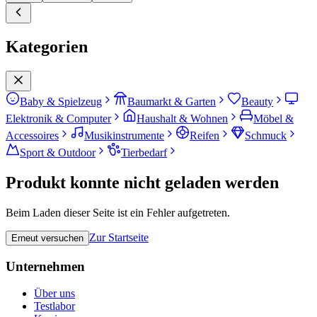
Kategorien
Baby & Spielzeug
Baumarkt & Garten
Beauty
Elektronik & Computer
Haushalt & Wohnen
Möbel &
Accessoires
Musikinstrumente
Reifen
Schmuck
Sport & Outdoor
Tierbedarf
Produkt konnte nicht geladen werden
Beim Laden dieser Seite ist ein Fehler aufgetreten.
Zur Startseite
Erneut versuchen
Unternehmen
Über uns
Testlabor