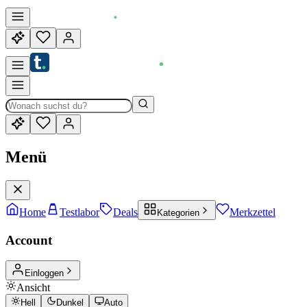
Menü
Home
Testlabor
Deals
Merkzettel
Kategorien
Account
Einloggen
Ansicht
Hell
Dunkel
Auto