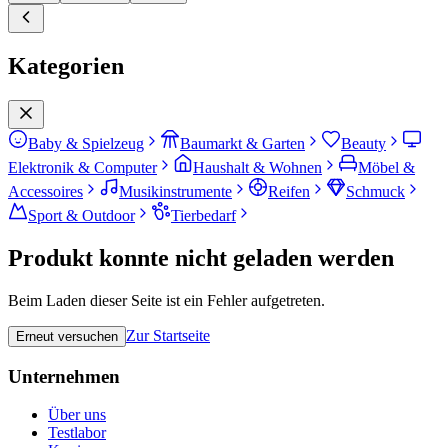
Kategorien
Baby & Spielzeug
Baumarkt & Garten
Beauty
Elektronik & Computer
Haushalt & Wohnen
Möbel &
Accessoires
Musikinstrumente
Reifen
Schmuck
Sport & Outdoor
Tierbedarf
Produkt konnte nicht geladen werden
Beim Laden dieser Seite ist ein Fehler aufgetreten.
Zur Startseite
Erneut versuchen
Unternehmen
Über uns
Testlabor