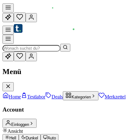
Menü
Home
Testlabor
Deals
Merkzettel
Kategorien
Account
Einloggen
Ansicht
Hell
Dunkel
Auto