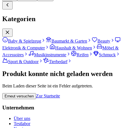
Kategorien
Baby & Spielzeug
Baumarkt & Garten
Beauty
Elektronik & Computer
Haushalt & Wohnen
Möbel &
Accessoires
Musikinstrumente
Reifen
Schmuck
Sport & Outdoor
Tierbedarf
Produkt konnte nicht geladen werden
Beim Laden dieser Seite ist ein Fehler aufgetreten.
Zur Startseite
Erneut versuchen
Unternehmen
Über uns
Testlabor