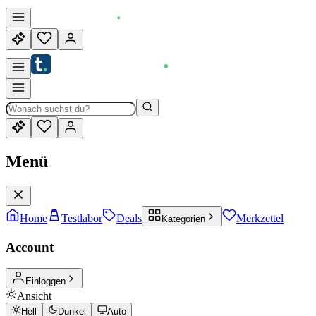
Menü
Home
Testlabor
Deals
Merkzettel
Kategorien
Account
Einloggen
Ansicht
Hell
Dunkel
Auto