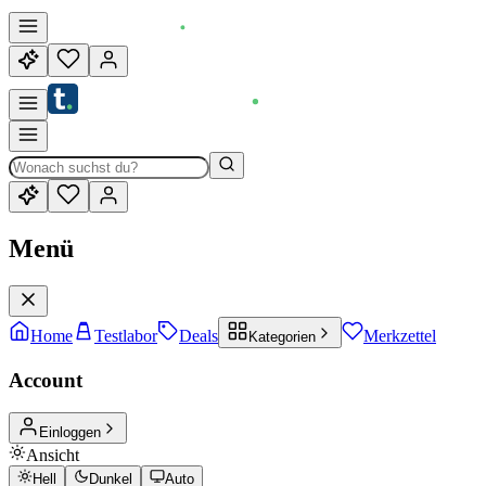
Menü
Home
Testlabor
Deals
Merkzettel
Kategorien
Account
Einloggen
Ansicht
Hell
Dunkel
Auto