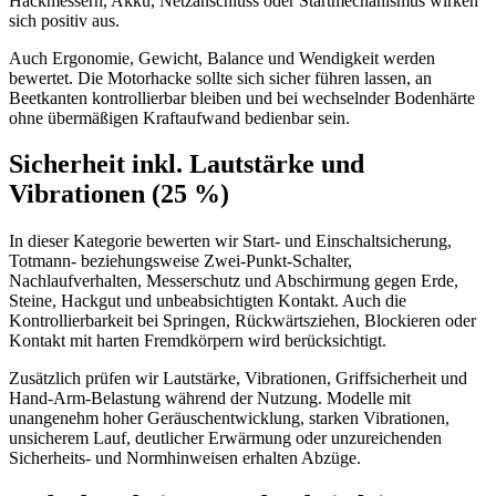
Hackmessern, Akku, Netzanschluss oder Startmechanismus wirken
sich positiv aus.
Auch Ergonomie, Gewicht, Balance und Wendigkeit werden
bewertet. Die Motorhacke sollte sich sicher führen lassen, an
Beetkanten kontrollierbar bleiben und bei wechselnder Bodenhärte
ohne übermäßigen Kraftaufwand bedienbar sein.
Sicherheit inkl. Lautstärke und
Vibrationen (25 %)
In dieser Kategorie bewerten wir Start- und Einschaltsicherung,
Totmann- beziehungsweise Zwei-Punkt-Schalter,
Nachlaufverhalten, Messerschutz und Abschirmung gegen Erde,
Steine, Hackgut und unbeabsichtigten Kontakt. Auch die
Kontrollierbarkeit bei Springen, Rückwärtsziehen, Blockieren oder
Kontakt mit harten Fremdkörpern wird berücksichtigt.
Zusätzlich prüfen wir Lautstärke, Vibrationen, Griffsicherheit und
Hand-Arm-Belastung während der Nutzung. Modelle mit
unangenehm hoher Geräuschentwicklung, starken Vibrationen,
unsicherem Lauf, deutlicher Erwärmung oder unzureichenden
Sicherheits- und Normhinweisen erhalten Abzüge.