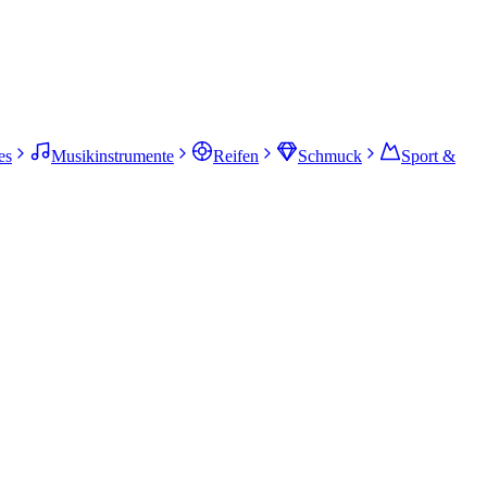
es
Musikinstrumente
Reifen
Schmuck
Sport &