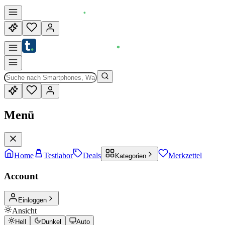
Menü
Home
Testlabor
Deals
Merkzettel
Kategorien
Account
Einloggen
Ansicht
Hell
Dunkel
Auto