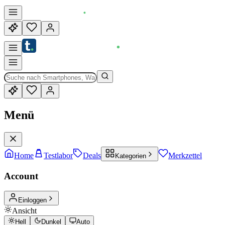
Menü
Home
Testlabor
Deals
Merkzettel
Kategorien
Account
Einloggen
Ansicht
Hell
Dunkel
Auto