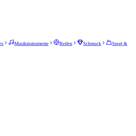
es
Musikinstrumente
Reifen
Schmuck
Sport &