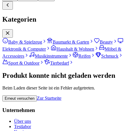
Kategorien
Baby & Spielzeug
Baumarkt & Garten
Beauty
Elektronik & Computer
Haushalt & Wohnen
Möbel &
Accessoires
Musikinstrumente
Reifen
Schmuck
Sport & Outdoor
Tierbedarf
Produkt konnte nicht geladen werden
Beim Laden dieser Seite ist ein Fehler aufgetreten.
Zur Startseite
Erneut versuchen
Unternehmen
Über uns
Testlabor