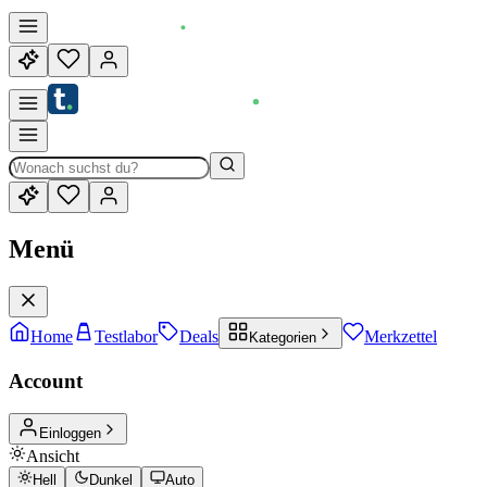
Menü
Home
Testlabor
Deals
Merkzettel
Kategorien
Account
Einloggen
Ansicht
Hell
Dunkel
Auto