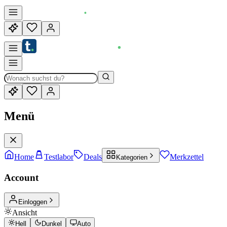
Menü
Home
Testlabor
Deals
Merkzettel
Kategorien
Account
Einloggen
Ansicht
Hell
Dunkel
Auto