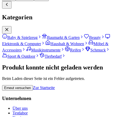
Kategorien
Baby & Spielzeug
Baumarkt & Garten
Beauty
Elektronik & Computer
Haushalt & Wohnen
Möbel &
Accessoires
Musikinstrumente
Reifen
Schmuck
Sport & Outdoor
Tierbedarf
Produkt konnte nicht geladen werden
Beim Laden dieser Seite ist ein Fehler aufgetreten.
Zur Startseite
Erneut versuchen
Unternehmen
Über uns
Testlabor