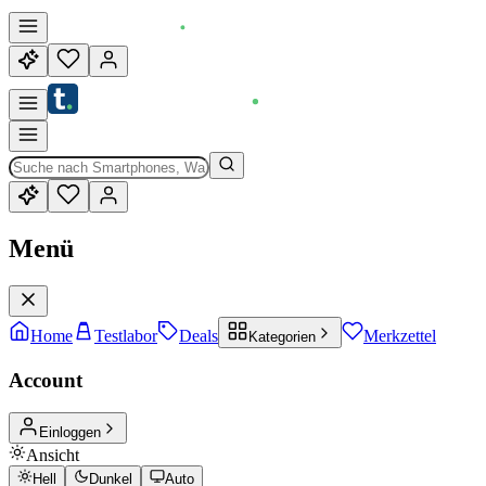
Menü
Home
Testlabor
Deals
Merkzettel
Kategorien
Account
Einloggen
Ansicht
Hell
Dunkel
Auto