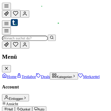
Menü
Home
Testlabor
Deals
Merkzettel
Kategorien
Account
Einloggen
Ansicht
Hell
Dunkel
Auto