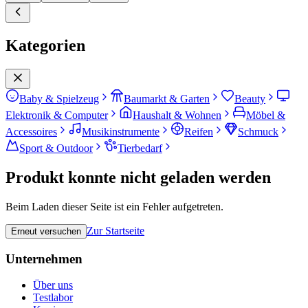
Kategorien
Baby & Spielzeug
Baumarkt & Garten
Beauty
Elektronik & Computer
Haushalt & Wohnen
Möbel &
Accessoires
Musikinstrumente
Reifen
Schmuck
Sport & Outdoor
Tierbedarf
Produkt konnte nicht geladen werden
Beim Laden dieser Seite ist ein Fehler aufgetreten.
Zur Startseite
Erneut versuchen
Unternehmen
Über uns
Testlabor