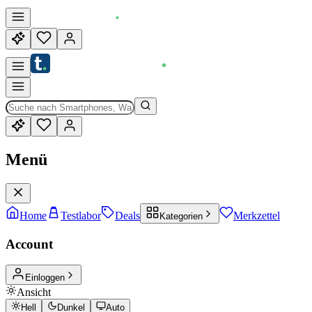
Menü
Home
Testlabor
Deals
Merkzettel
Kategorien
Account
Einloggen
Ansicht
Hell
Dunkel
Auto