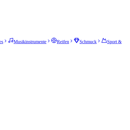
es
Musikinstrumente
Reifen
Schmuck
Sport &