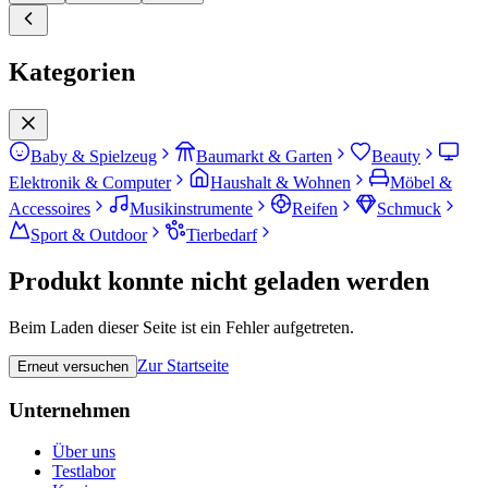
Kategorien
Baby & Spielzeug
Baumarkt & Garten
Beauty
Elektronik & Computer
Haushalt & Wohnen
Möbel &
Accessoires
Musikinstrumente
Reifen
Schmuck
Sport & Outdoor
Tierbedarf
Produkt konnte nicht geladen werden
Beim Laden dieser Seite ist ein Fehler aufgetreten.
Zur Startseite
Erneut versuchen
Unternehmen
Über uns
Testlabor