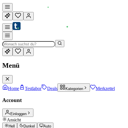
Menü
Home
Testlabor
Deals
Merkzettel
Kategorien
Account
Einloggen
Ansicht
Hell
Dunkel
Auto