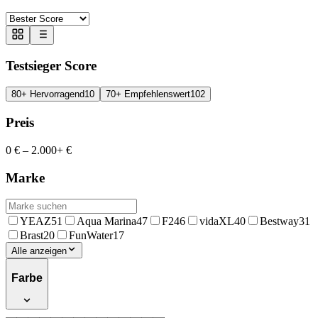
Testsieger Score
80+ Hervorragend
10
70+ Empfehlenswert
102
Preis
0 €
–
2.000+ €
Marke
YEAZ
51
Aqua Marina
47
F2
46
vidaXL
40
Bestway
31
Brast
20
FunWater
17
Alle anzeigen
Farbe