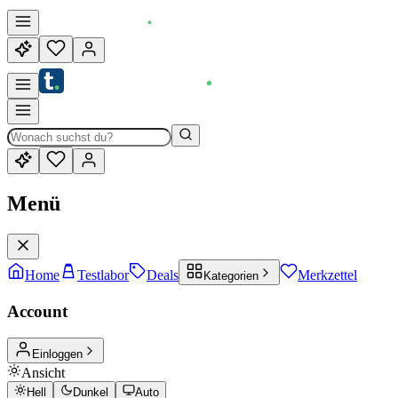
Menü
Home
Testlabor
Deals
Merkzettel
Kategorien
Account
Einloggen
Ansicht
Hell
Dunkel
Auto