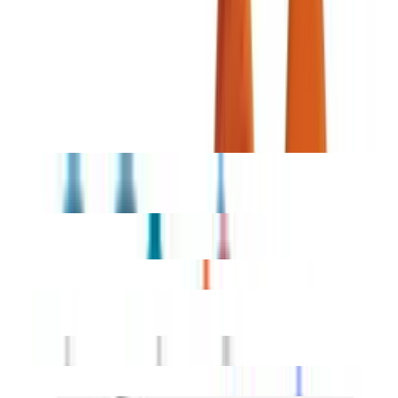
1
aktuelle Tests von Fachmagazinen zu
SUP Boards
Stiftung Warentest
Mai 2025
Stiftung Warentest sucht den Testsieger 2025 unter
den aufblasbaren SUP-Boards
Testsieger
Jobe Leona 10.6 SUP Set aufblasbar, 320 cm, Gelb, rutschfest,
120 kg, EZ Lock Finne, leicht & stabil
Starboard iGO Deluxe Lite 10'8" SUP Set mit Tufskin V Paddel,
Welded Rails & Woven Dropstitch
Naish Nalu 10‘6
Bluefin SUP 2020 CRUISE SUP Board Set, Blau, 10'8" mit Drive
Paddel, Kajak-Umbausatz und umweltfreundlicher Verpackung
Indiana 10'6 Allround Pack Basic
Aqua Marina SUP Beast 10. 6