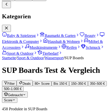
Kategorien
Baby & Spielzeug
Baumarkt & Garten
Beauty
Elektronik & Computer
Haushalt & Wohnen
Möbel &
Accessoires
Musikinstrumente
Reifen
Schmuck
Sport & Outdoor
Tierbedarf
Startseite
/
Sport & Outdoor
/
Wassersport
/
SUP Boards
SUP Boards
Test & Vergleich
Filter
Deals
80+ Score
Bis 150 €
150–350 €
350–500 €
500–1.000 €
Gebraucht
Score
458
Produkte in
SUP Boards